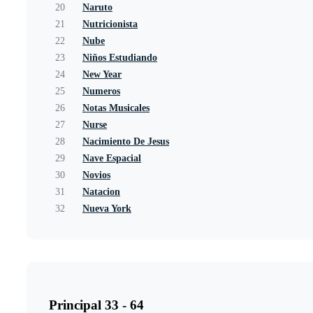
20
Naruto
21
Nutricionista
22
Nube
23
Niños Estudiando
24
New Year
25
Numeros
26
Notas Musicales
27
Nurse
28
Nacimiento De Jesus
29
Nave Espacial
30
Novios
31
Natacion
32
Nueva York
Principal 33 - 64