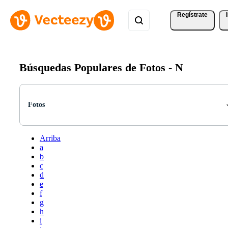
Regístrate
Búsquedas Populares de Fotos -
N
Fotos
Arriba
a
b
c
d
e
f
g
h
i