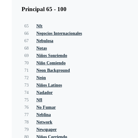
Principal 65 - 100
65
Nft
66
Negocios Internacionales
67
Nebulosa
68
Notas
69
Niños Sonriendo
70
Niño Comiendo
71
Neon Background
72
Neón
73
Niños Latinos
74
Nadador
75
Nfl
76
No Fumar
77
Neblina
78
Network
79
Newspaper
80
Niños Corriendo