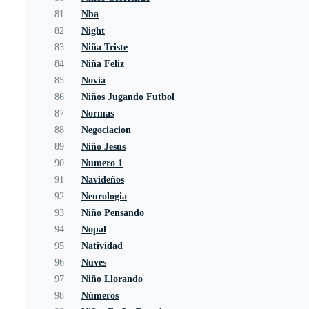
81
Nba
82
Night
83
Niña Triste
84
Niña Feliz
85
Novia
86
Niños Jugando Futbol
87
Normas
88
Negociacion
89
Niño Jesus
90
Numero 1
91
Navideños
92
Neurologia
93
Niño Pensando
94
Nopal
95
Natividad
96
Nuves
97
Niño Llorando
98
Números