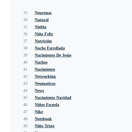
33
Neuronas
34
Natural
35
Niebla
36
Niño Feliz
37
Nutrición
38
Noche Estrellada
39
Nacimiento De Jesús
40
Nachos
41
Nacimiento
42
Networking
43
Neumaticos
44
News
45
Nacimiento Navidad
46
Niños Escuela
47
Nike
48
Notebook
49
Niño Triste