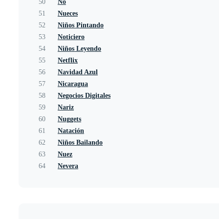
50
No
51
Nueces
52
Niños Pintando
53
Noticiero
54
Niños Leyendo
55
Netflix
56
Navidad Azul
57
Nicaragua
58
Negocios Digitales
59
Nariz
60
Nuggets
61
Natación
62
Niños Bailando
63
Nuez
64
Nevera