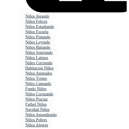
Niños Jugando
Niños Felices
Niños Estudiando
Niños Escuela
Niños Pintando
Niños Leyendo
Niños Bailando
Niños Sonriendo
Niños Latinos
Niños Corriendo
Habitacion Niños
Niños Animados
Niños Tristes
Niños Cantando
Fondo Niños
Niños Cocinando
Niños Piscina
Futbol Niños
Navidad Niños
Niños Aprendiendo
Niños Pobres
Niños Alegres