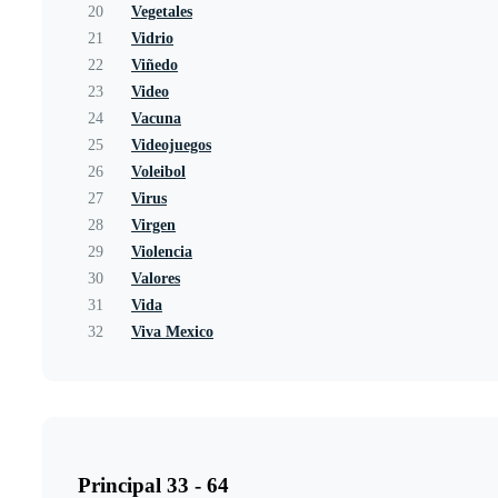
20
Vegetales
21
Vidrio
22
Viñedo
23
Video
24
Vacuna
25
Videojuegos
26
Voleibol
27
Virus
28
Virgen
29
Violencia
30
Valores
31
Vida
32
Viva Mexico
Principal 33 - 64