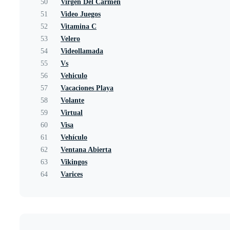
50
Virgen Del Carmen
51
Video Juegos
52
Vitamina C
53
Velero
54
Videollamada
55
Vs
56
Vehiculo
57
Vacaciones Playa
58
Volante
59
Virtual
60
Visa
61
Vehículo
62
Ventana Abierta
63
Vikingos
64
Varices