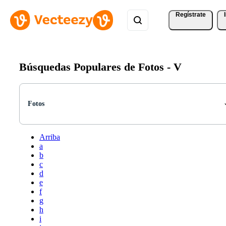
Regístrate
Búsquedas Populares de Fotos -
V
Fotos
Arriba
a
b
c
d
e
f
g
h
i