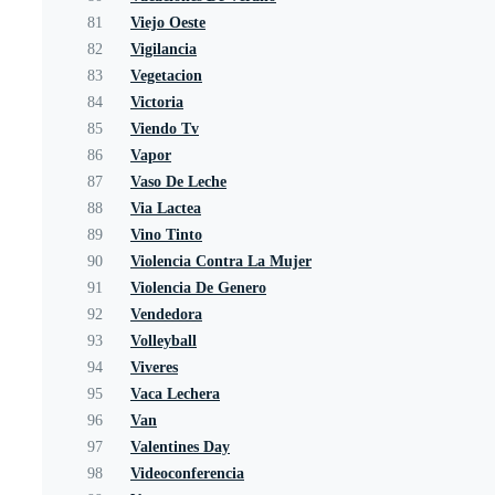
81
Viejo Oeste
82
Vigilancia
83
Vegetacion
84
Victoria
85
Viendo Tv
86
Vapor
87
Vaso De Leche
88
Via Lactea
89
Vino Tinto
90
Violencia Contra La Mujer
91
Violencia De Genero
92
Vendedora
93
Volleyball
94
Viveres
95
Vaca Lechera
96
Van
97
Valentines Day
98
Videoconferencia