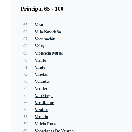
Principal 65 - 100
65
Vaso
66
Villa Navideña
67
Vacunación
68
Voley
69
Violencia Mujer
70
Viento
71
Vinilo
72
Viñetas
73
Volantes
74
Vender
75
Van Gogh
76
Ventilador
77
Vestido
78
Venado
79
Vidrio Roto
80
Vacaciones De Verano