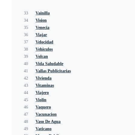
33
Vainilla
34
Vision
35
Venecia
36
Viajar
37
Velocidad
38
Vehiculos
39
Volcan
40
Vida Saludable
41
Vallas Publicitarias
42
Vivienda
43
Vitaminas
44
Viajero
45
Violin
46
Vaquero
47
Vacunacion
48
Vaso De Agua
49
Vaticano