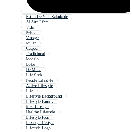
Estilo De Vida Saludable
Al Aire Libre
Vida
Pelota
Vintage
Mujer
Césped
Tradicional
Modelo
Bolos
De Moda
Life Style
People Lifestyle
Active Lifestyle
Life
Lifestyle Background
Lifestyle Family
Rich Lifestyle
Healthy Lifestyle
Lifestyle Icon
Luxury Lifestyle
Lifestyle Logo