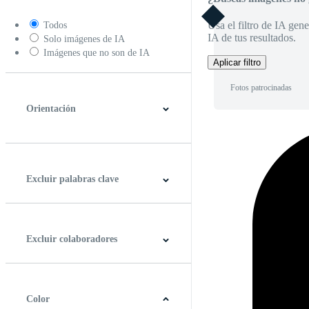
Usa el filtro de IA gene
Todos
IA de tus resultados.
Solo imágenes de IA
Imágenes que no son de IA
Aplicar filtro
Fotos patrocinadas
Orientación
Horizontal
Vertical
Cuadrado
Panorámico
Excluir palabras clave
Excluir colaboradores
Color