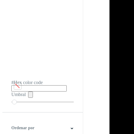
#Hex color code
Umbral
Ordenar por