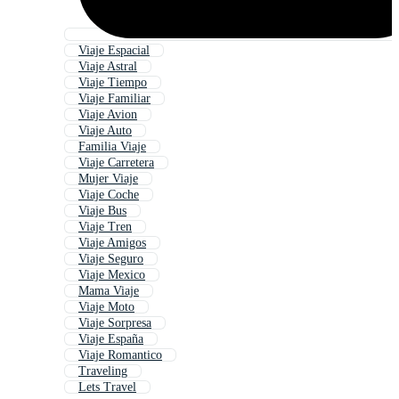
Viaje Espacial
Viaje Astral
Viaje Tiempo
Viaje Familiar
Viaje Avion
Viaje Auto
Familia Viaje
Viaje Carretera
Mujer Viaje
Viaje Coche
Viaje Bus
Viaje Tren
Viaje Amigos
Viaje Seguro
Viaje Mexico
Mama Viaje
Viaje Moto
Viaje Sorpresa
Viaje España
Viaje Romantico
Traveling
Lets Travel