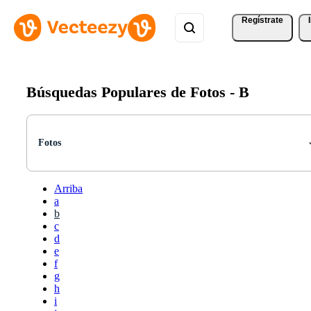
Regístrate
Búsquedas Populares de Fotos -
B
Fotos
Arriba
a
b
c
d
e
f
g
h
i