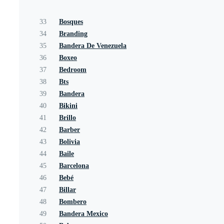
33
Bosques
34
Branding
35
Bandera De Venezuela
36
Boxeo
37
Bedroom
38
Bts
39
Bandera
40
Bikini
41
Brillo
42
Barber
43
Bolivia
44
Baile
45
Barcelona
46
Bebé
47
Billar
48
Bombero
49
Bandera Mexico