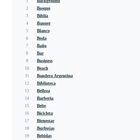
1
Background
2
Bosque
3
Biblia
4
Banner
5
Blanco
6
Boda
7
Baño
8
Bar
9
Business
10
Beach
11
Bandera Argentina
12
Biblioteca
13
Belleza
14
Barberia
15
Bebe
16
Bicicleta
17
Bienestar
18
Burbujas
19
Bebidas