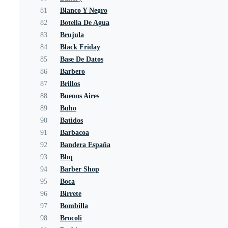
81
Blanco Y Negro
82
Botella De Agua
83
Brujula
84
Black Friday
85
Base De Datos
86
Barbero
87
Brillos
88
Buenos Aires
89
Buho
90
Batidos
91
Barbacoa
92
Bandera España
93
Bbq
94
Barber Shop
95
Boca
96
Birrete
97
Bombilla
98
Brocoli