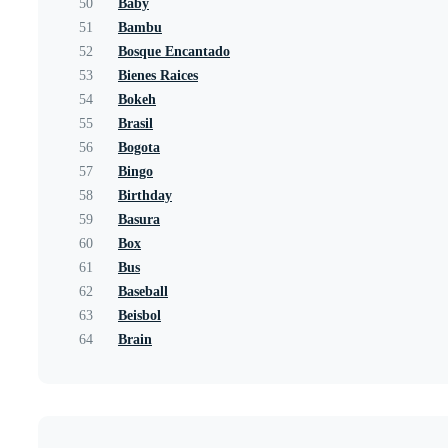
50
Baby
51
Bambu
52
Bosque Encantado
53
Bienes Raices
54
Bokeh
55
Brasil
56
Bogota
57
Bingo
58
Birthday
59
Basura
60
Box
61
Bus
62
Baseball
63
Beisbol
64
Brain