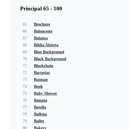
Principal 65 - 100
65
Brochure
66
Baloncesto
67
Balanza
68
Biblia Abierta
69
Blue Background
70
Black Background
71
Blockchain
72
Bacterias
73
Batman
74
Book
75
Baby Shower
76
Banana
77
Botella
78
Ballena
79
Ballet
80
Bakery