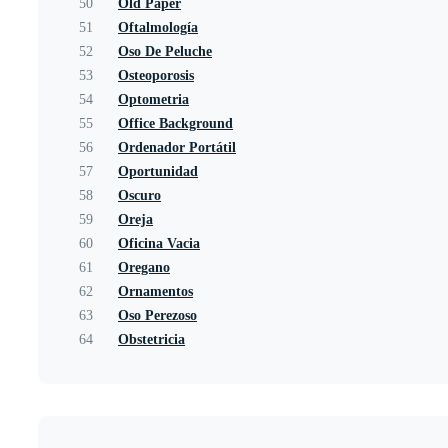
50
Old Paper
51
Oftalmología
52
Oso De Peluche
53
Osteoporosis
54
Optometria
55
Office Background
56
Ordenador Portátil
57
Oportunidad
58
Oscuro
59
Oreja
60
Oficina Vacia
61
Oregano
62
Ornamentos
63
Oso Perezoso
64
Obstetricia