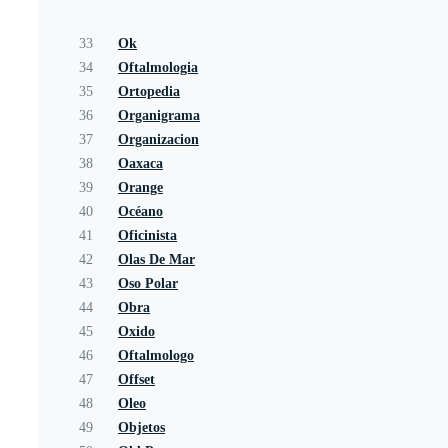
33
Ok
34
Oftalmologia
35
Ortopedia
36
Organigrama
37
Organizacion
38
Oaxaca
39
Orange
40
Océano
41
Oficinista
42
Olas De Mar
43
Oso Polar
44
Obra
45
Oxido
46
Oftalmologo
47
Offset
48
Oleo
49
Objetos