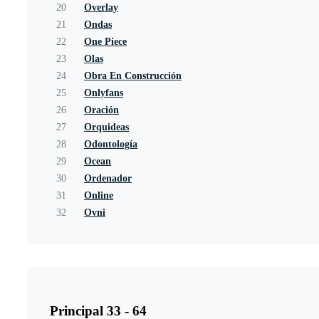
20
Overlay
21
Ondas
22
One Piece
23
Olas
24
Obra En Construcción
25
Onlyfans
26
Oración
27
Orquideas
28
Odontología
29
Ocean
30
Ordenador
31
Online
32
Ovni
Principal 33 - 64