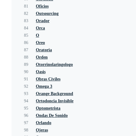
81
Oficios
82
Outsourcing
83
Orador
84
Orca
85
O
86
Oreo
87
Oratoria
88
Orden
89
Otorrinolaringologo
90
Oasis
91
Obras Civiles
92
Omega 3
93
Orange Background
94
Ortodoncia Invisible
95
Optometrista
96
Ondas De Sonido
97
Orlando
98
Ojeras