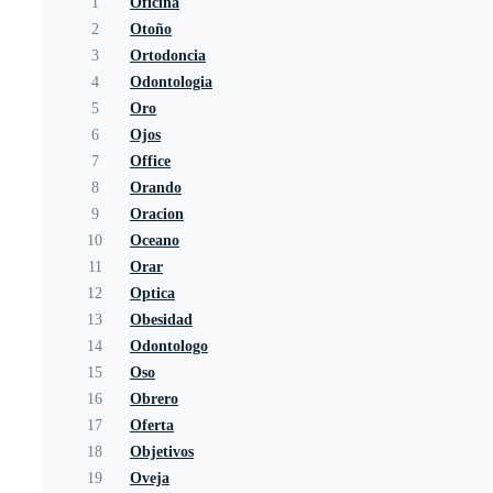
1
Oficina
2
Otoño
3
Ortodoncia
4
Odontologia
5
Oro
6
Ojos
7
Office
8
Orando
9
Oracion
10
Oceano
11
Orar
12
Optica
13
Obesidad
14
Odontologo
15
Oso
16
Obrero
17
Oferta
18
Objetivos
19
Oveja