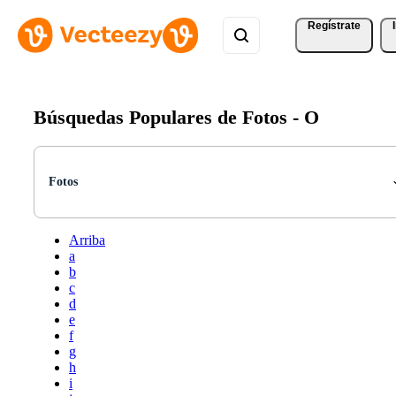
Regístrate
Búsquedas Populares de Fotos -
O
Fotos
Arriba
a
b
c
d
e
f
g
h
i