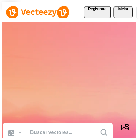
Regístrate
Iniciar
Descargue Vectores,
Fotografías de Stock,
Vídeos de Stock, y Más
Gratis
Recursos creativos de calidad profesional para realizar sus proyectos
más rápido.