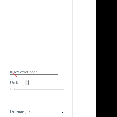
#Hex color code
Umbral
Ordenar por