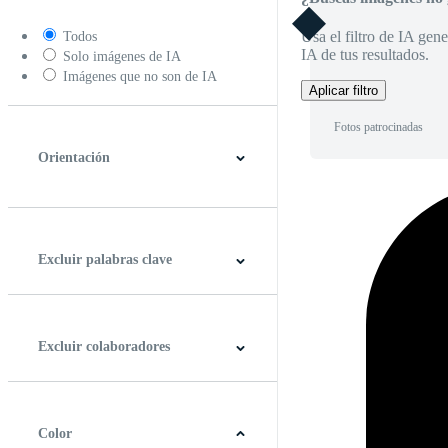
Usa el filtro de IA gene
Todos
IA de tus resultados.
Solo imágenes de IA
Imágenes que no son de IA
Aplicar filtro
Fotos patrocinadas
Orientación
Horizontal
Vertical
Cuadrado
Panorámico
Excluir palabras clave
Excluir colaboradores
Color