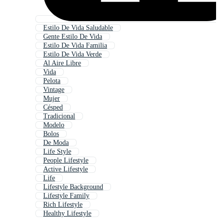
Estilo De Vida Saludable
Gente Estilo De Vida
Estilo De Vida Familia
Estilo De Vida Verde
Al Aire Libre
Vida
Pelota
Vintage
Mujer
Césped
Tradicional
Modelo
Bolos
De Moda
Life Style
People Lifestyle
Active Lifestyle
Life
Lifestyle Background
Lifestyle Family
Rich Lifestyle
Healthy Lifestyle