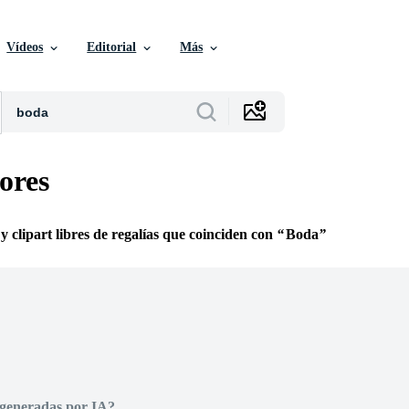
Vídeos
Editorial
Más
ores
 y clipart libres de regalías que coinciden con
Boda
 generadas por IA?