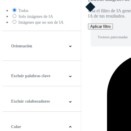
Usa el filtro de IA gene
Todos
IA de tus resultados.
Solo imágenes de IA
Imágenes que no son de IA
Aplicar filtro
Vectores patrocinadas
Orientación
Horizontal
Vertical
Cuadrado
Panorámico
Excluir palabras clave
Excluir colaboradores
Color