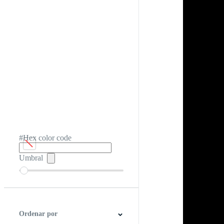
#Hex color code
Umbral
Ordenar por