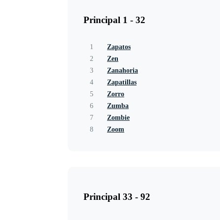
Principal 1 - 32
1
Zapatos
2
Zen
3
Zanahoria
4
Zapatillas
5
Zorro
6
Zumba
7
Zombie
8
Zoom
Principal 33 - 92