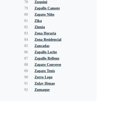
78
Zuquini
79
Zapallo Camote
80
Zapato Niño
81
Zika
82
Zinnia
83
Zona Horaria
84
Zona Residencial
85
Zancadas
86
Zapallo Loche
87
Zapallo Relleno
88
Zapato Converse
89
Zapato Tenis
90
Zorro Logo
91
Zulay Henao
92
Zumaque