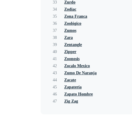
33
Zurdo
34
Zodiac
35
Zona Franca
36
Zoológico
37
Zumos
38
Zara
39
Zentangle
40
Zipper
41
Zoonosis
42
Zocalo Mexico
43
Zumo De Naranja
44
Zacate
45
Zapatería
46
Zapato Hombre
47
Zig Zag