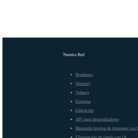
Nuestra Red
Brusheezy
Vecteezy
Videezy
Empresa
Educación
API para desarrolladores
Búsqueda inversa de imágenes con 
Eliminación de fondo con IA