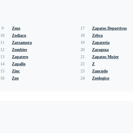
9
Zeus
17
Zapatos Deportivos
10
Zodiaco
18
Zebra
11
Zarzamora
19
Zapateria
12
Zombies
20
Zaragoza
13
Zapatero
21
Zapatos Mujer
14
Zapallo
22
Z
15
Zinc
23
Zancudo
16
Zoo
24
Zoologico