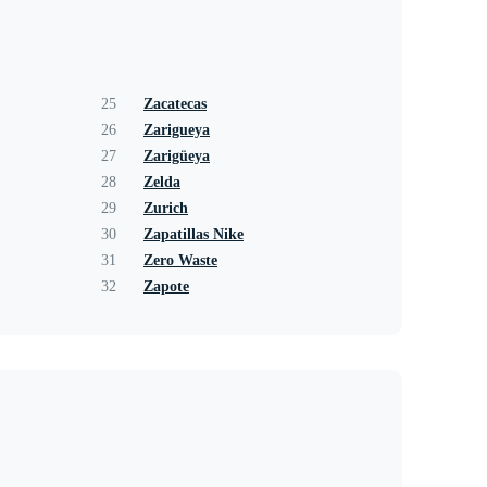
25
Zacatecas
26
Zarigueya
27
Zarigüeya
28
Zelda
29
Zurich
30
Zapatillas Nike
31
Zero Waste
32
Zapote