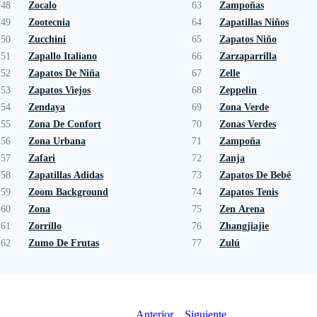
48
Zocalo
63
Zampoñas
49
Zootecnia
64
Zapatillas Niños
50
Zucchini
65
Zapatos Niño
51
Zapallo Italiano
66
Zarzaparrilla
52
Zapatos De Niña
67
Zelle
53
Zapatos Viejos
68
Zeppelin
54
Zendaya
69
Zona Verde
55
Zona De Confort
70
Zonas Verdes
56
Zona Urbana
71
Zampoña
57
Zafari
72
Zanja
58
Zapatillas Adidas
73
Zapatos De Bebé
59
Zoom Background
74
Zapatos Tenis
60
Zona
75
Zen Arena
61
Zorrillo
76
Zhangjiajie
62
Zumo De Frutas
77
Zulú
Anterior
Siguiente