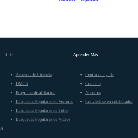
Links
Aprender Más
Acuerdo de Licencia
Centro de ayuda
DMCA
Contacto
Programa de afiliación
Nosotros
Búsquedas Populares de Vectores
Conviértase en colaborador
Búsquedas Populares de Fotos
Búsquedas Populares de Videos
IA