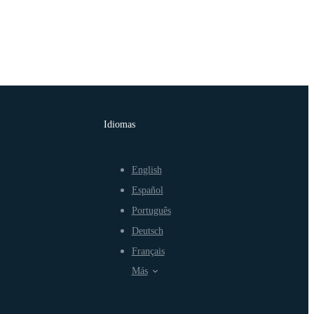
Idiomas
English
Español
Português
Deutsch
Français
Más