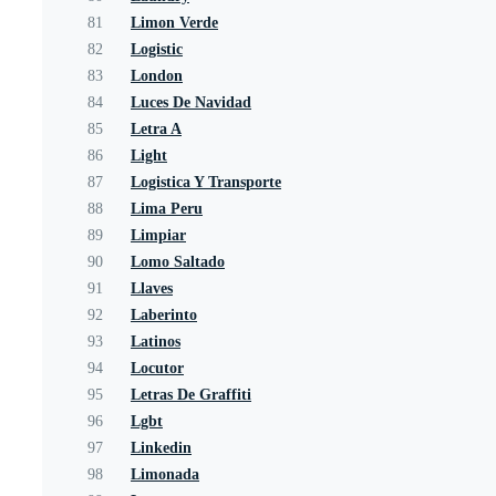
81
Limon Verde
82
Logistic
83
London
84
Luces De Navidad
85
Letra A
86
Light
87
Logistica Y Transporte
88
Lima Peru
89
Limpiar
90
Lomo Saltado
91
Llaves
92
Laberinto
93
Latinos
94
Locutor
95
Letras De Graffiti
96
Lgbt
97
Linkedin
98
Limonada