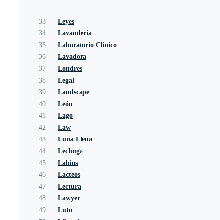
33
Leyes
34
Lavanderia
35
Laboratorio Clinico
36
Lavadora
37
Londres
38
Legal
39
Landscape
40
León
41
Lago
42
Law
43
Luna Llena
44
Lechuga
45
Labios
46
Lacteos
47
Lectura
48
Lawyer
49
Luto