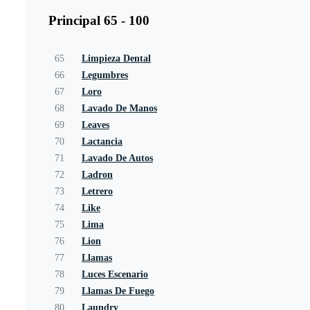
Principal 65 - 100
65
Limpieza Dental
66
Legumbres
67
Loro
68
Lavado De Manos
69
Leaves
70
Lactancia
71
Lavado De Autos
72
Ladron
73
Letrero
74
Like
75
Lima
76
Lion
77
Llamas
78
Luces Escenario
79
Llamas De Fuego
80
Laundry