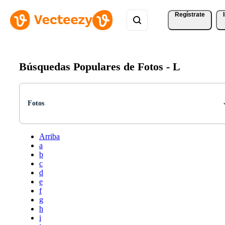
Regístrate
Búsquedas Populares de Fotos -
L
Fotos
Arriba
a
b
c
d
e
f
g
h
i