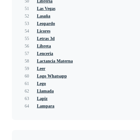
50
Libreria
51
Las Vegas
52
Lasaña
53
Leopardo
54
Licores
55
Letras 3d
56
Libreta
57
Lenceria
58
Lactancia Materna
59
Leer
60
Logo Whatsapp
61
Lego
62
Llamada
63
Lapiz
64
Lampara