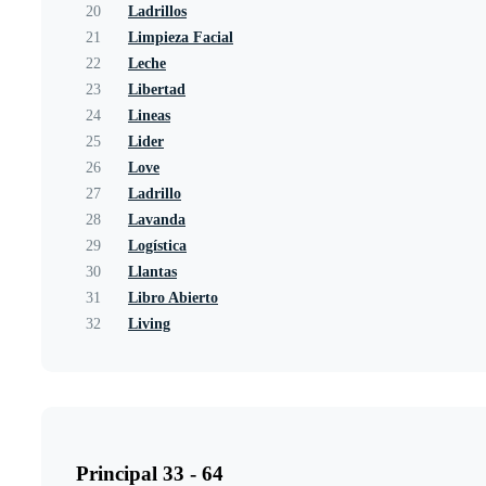
20
Ladrillos
21
Limpieza Facial
22
Leche
23
Libertad
24
Lineas
25
Lider
26
Love
27
Ladrillo
28
Lavanda
29
Logística
30
Llantas
31
Libro Abierto
32
Living
Principal 33 - 64