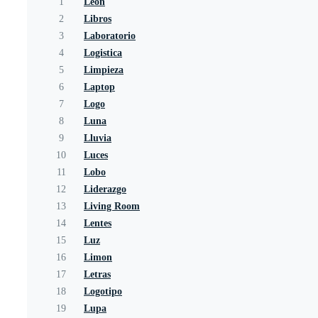
1
Leon
2
Libros
3
Laboratorio
4
Logistica
5
Limpieza
6
Laptop
7
Logo
8
Luna
9
Lluvia
10
Luces
11
Lobo
12
Liderazgo
13
Living Room
14
Lentes
15
Luz
16
Limon
17
Letras
18
Logotipo
19
Lupa