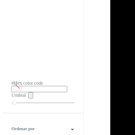
#Hex color code
Umbral
Ordenar por