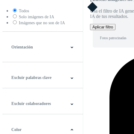
Usa el filtro de IA gene
Todos
IA de tus resultados.
Solo imágenes de IA
Imágenes que no son de IA
Aplicar filtro
Fotos patrocinadas
Orientación
Horizontal
Vertical
Cuadrado
Panorámico
Excluir palabras clave
Excluir colaboradores
Color