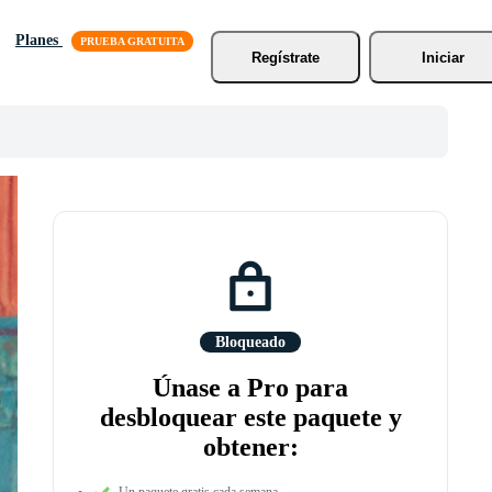
Planes
Regístrate
Iniciar
Bloqueado
Únase a Pro para
desbloquear este paquete y
obtener:
Un paquete gratis cada semana