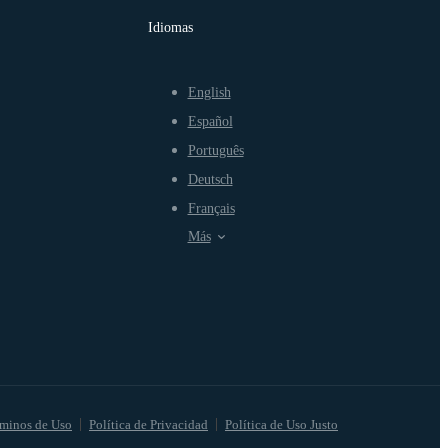
Idiomas
English
Español
Português
Deutsch
Français
Más
minos de Uso
Política de Privacidad
Política de Uso Justo