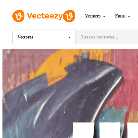
Vectores
Fotos
Vectores
Todas Imágenes
Fotos
PNGs
PSDs
SVGs
Plantillas
Vectores
Videos
Gráficos en Movimiento
Imágenes Editoriales
Eventos Editoriales