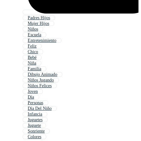
Padres Hijos
Mujer Hijos
Niños
Escuela
Entretenimiento
Feliz
Chico
Bebé
Niña
Familia
Dibujo Animado
Niños Jugando
Niños Felices
Joven
Día
Personas
Día Del Niño
Infancia
Juguetes
Juguete
Sonriente
Colores