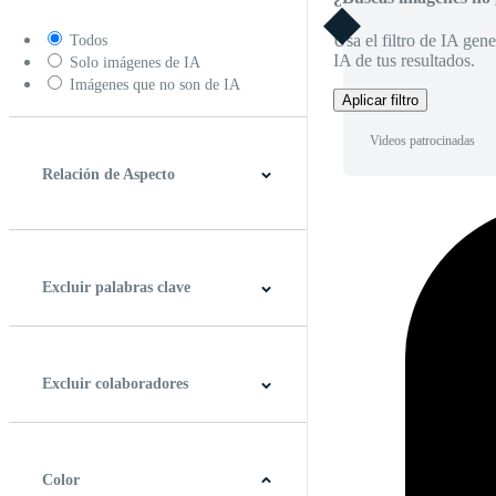
Usa el filtro de IA gene
Todos
IA de tus resultados.
Solo imágenes de IA
Imágenes que no son de IA
Aplicar filtro
Videos patrocinadas
Relación de Aspecto
4:3
5:4
16:9
256:135
Cuadrado
Vertical
Excluir palabras clave
Excluir colaboradores
Color