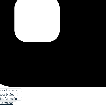
ados Bailando
ados Niños
ujos Animados
 Animados