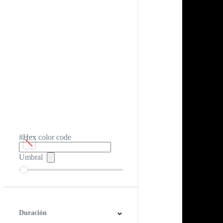
#Hex color code
Umbral
Duración