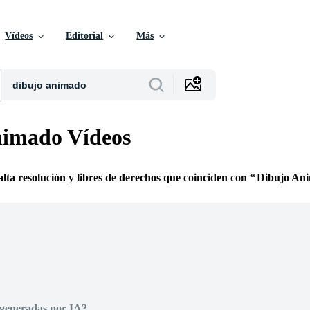
Vídeos
Editorial
Más
nimado Vídeos
alta resolución y libres de derechos que coinciden con
Dibujo An
 generadas por IA?