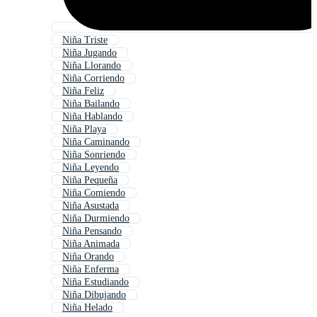
Niña Triste
Niña Jugando
Niña Llorando
Niña Corriendo
Niña Feliz
Niña Bailando
Niña Hablando
Niña Playa
Niña Caminando
Niña Sonriendo
Niña Leyendo
Niña Pequeña
Niña Comiendo
Niña Asustada
Niña Durmiendo
Niña Pensando
Niña Animada
Niña Orando
Niña Enferma
Niña Estudiando
Niña Dibujando
Niña Helado