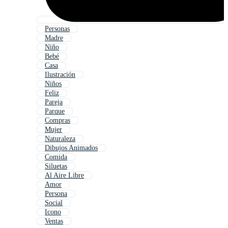
Personas
Madre
Niño
Bebé
Casa
Ilustración
Niños
Feliz
Pareja
Parque
Compras
Mujer
Naturaleza
Dibujos Animados
Comida
Siluetas
Al Aire Libre
Amor
Persona
Social
Icono
Ventas