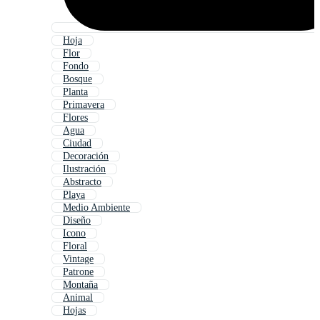
Hoja
Flor
Fondo
Bosque
Planta
Primavera
Flores
Agua
Ciudad
Decoración
Ilustración
Abstracto
Playa
Medio Ambiente
Diseño
Icono
Floral
Vintage
Patrone
Montaña
Animal
Hojas