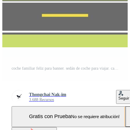
coche familiar feliz para banner. sedán de coche para viajar. carretera asfaltada cerca de la hierba verde y la montaña bajo un cielo despejado para viajar en invierno. copiar espacio vector plano. Pro Vector y Pro SVG
Thongchai Nak-im
Seguir
3.688 Recursos
Gratis con Prueba
No se requiere atribución!