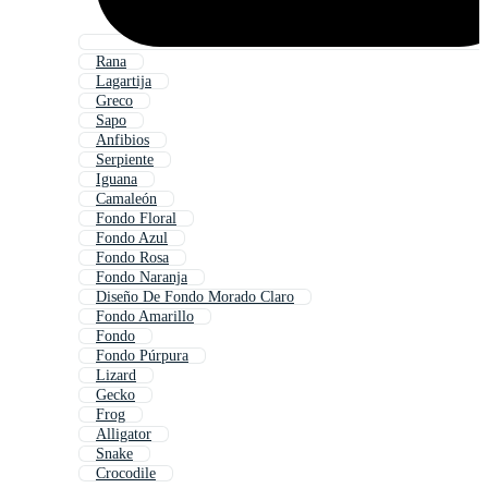
Rana
Lagartija
Greco
Sapo
Anfibios
Serpiente
Iguana
Camaleón
Fondo Floral
Fondo Azul
Fondo Rosa
Fondo Naranja
Diseño De Fondo Morado Claro
Fondo Amarillo
Fondo
Fondo Púrpura
Lizard
Gecko
Frog
Alligator
Snake
Crocodile