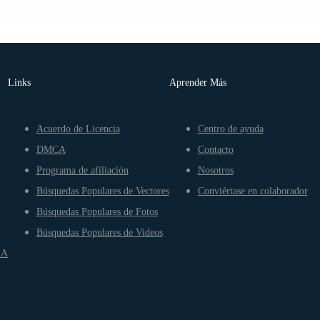
Links
Aprender Más
Acuerdo de Licencia
Centro de ayuda
DMCA
Contacto
Programa de afiliación
Nosotros
Búsquedas Populares de Vectores
Conviértase en colaborador
Búsquedas Populares de Fotos
Búsquedas Populares de Videos
IA