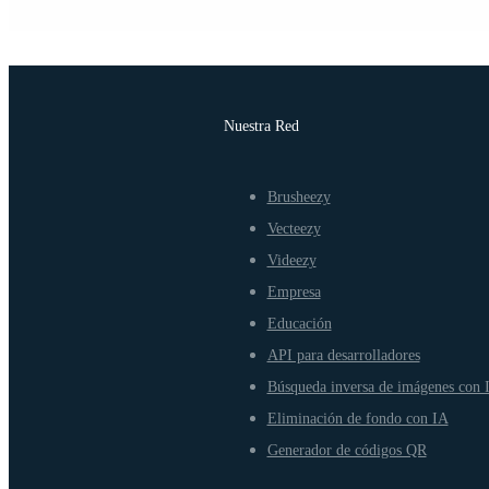
Nuestra Red
Brusheezy
Vecteezy
Videezy
Empresa
Educación
API para desarrolladores
Búsqueda inversa de imágenes con 
Eliminación de fondo con IA
Generador de códigos QR