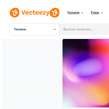
Vectores
Fotos
Vectores
Todas Imágenes
Fotos
PNGs
PSDs
SVGs
Plantillas
Vectores
Videos
Gráficos en Movimiento
Imágenes Editoriales
Eventos Editoriales