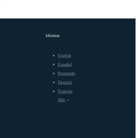
Idiomas
English
Español
Português
Deutsch
Français
Más