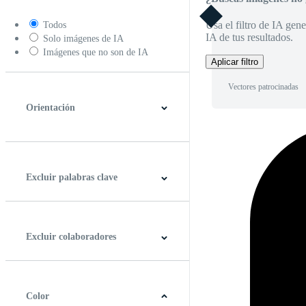
Usa el filtro de IA gene
Todos
IA de tus resultados.
Solo imágenes de IA
Imágenes que no son de IA
Aplicar filtro
Vectores patrocinadas
Orientación
Horizontal
Vertical
Cuadrado
Panorámico
Excluir palabras clave
Excluir colaboradores
Color