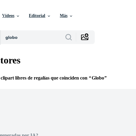
Vídeos
Editorial
Más
tores
 clipart libres de regalías que coinciden con
Globo
 generadas por IA?