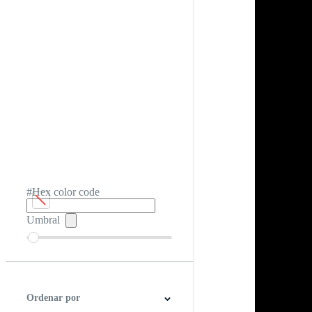
#Hex color code
Umbral
Ordenar por