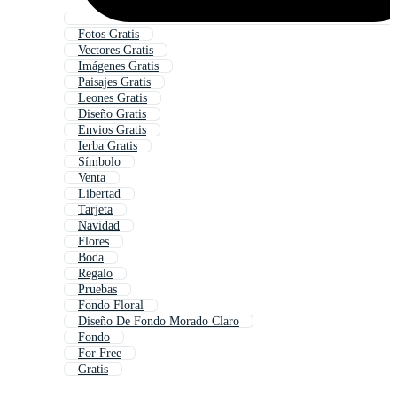
Fotos Gratis
Vectores Gratis
Imágenes Gratis
Paisajes Gratis
Leones Gratis
Diseño Gratis
Envios Gratis
Ierba Gratis
Símbolo
Venta
Libertad
Tarjeta
Navidad
Flores
Boda
Regalo
Pruebas
Fondo Floral
Diseño De Fondo Morado Claro
Fondo
For Free
Gratis