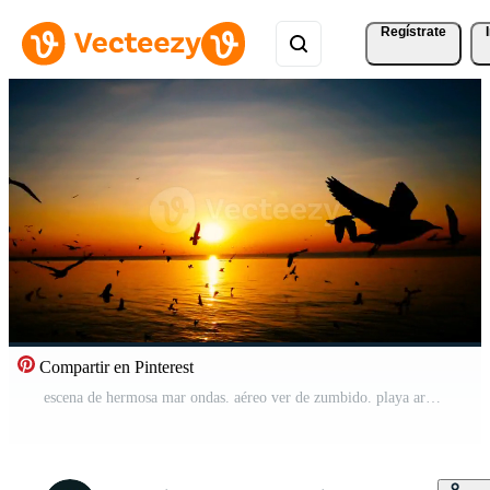
Regístrate
Compartir en Pinterest
escena de hermosa mar ondas. aéreo ver de zumbido. playa arena y mar Copiar espacio área. verano puesta de sol marina. phuket Tailandia playa. agua textura. parte superior ver playa mar. naturaleza y viaje concepto Vídeo Gratis