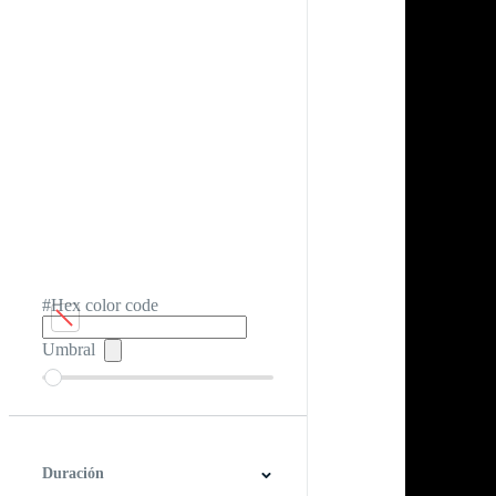
#Hex color code
Umbral
Duración