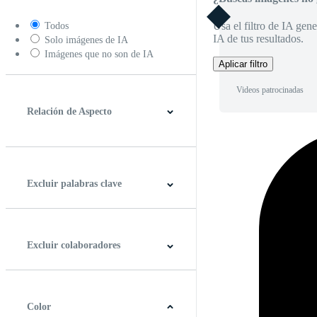
Usa el filtro de IA gene
Todos
IA de tus resultados.
Solo imágenes de IA
Imágenes que no son de IA
Aplicar filtro
Videos patrocinadas
Relación de Aspecto
4:3
5:4
16:9
256:135
Cuadrado
Vertical
Excluir palabras clave
Excluir colaboradores
Color