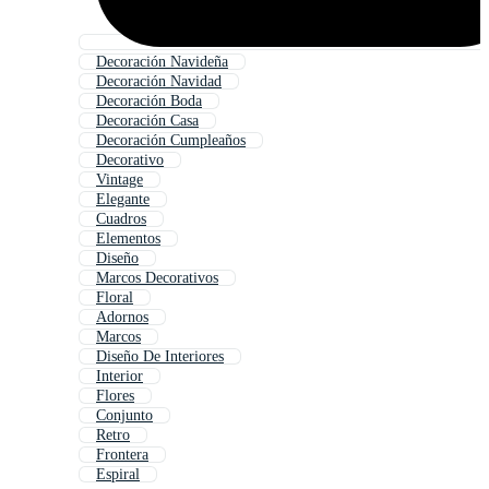
Decoración Navideña
Decoración Navidad
Decoración Boda
Decoración Casa
Decoración Cumpleaños
Decorativo
Vintage
Elegante
Cuadros
Elementos
Diseño
Marcos Decorativos
Floral
Adornos
Marcos
Diseño De Interiores
Interior
Flores
Conjunto
Retro
Frontera
Espiral