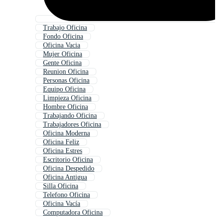
Trabajo Oficina
Fondo Oficina
Oficina Vacia
Mujer Oficina
Gente Oficina
Reunion Oficina
Personas Oficina
Equipo Oficina
Limpieza Oficina
Hombre Oficina
Trabajando Oficina
Trabajadores Oficina
Oficina Moderna
Oficina Feliz
Oficina Estres
Escritorio Oficina
Oficina Despedido
Oficina Antigua
Silla Oficina
Telefono Oficina
Oficina Vacía
Computadora Oficina