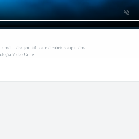
n ordenador portátil con red cubrir computadora
nología Vídeo Gratis