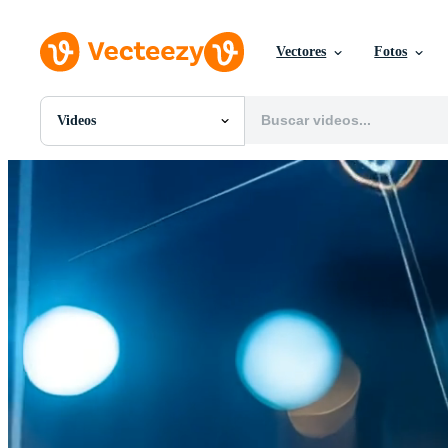
Vectores
Fotos
Videos
Todas Imágenes
Fotos
PNGs
PSDs
SVGs
Plantillas
Vectores
Videos
Gráficos en Movimiento
Imágenes Editoriales
Eventos Editoriales