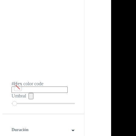
#Hex color code
Umbral
Duración