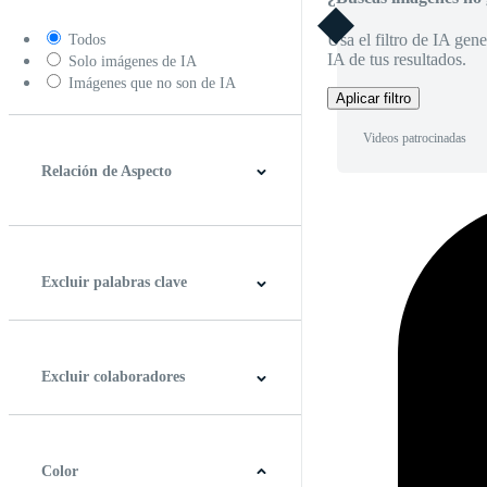
Usa el filtro de IA gene
Todos
IA de tus resultados.
Solo imágenes de IA
Imágenes que no son de IA
Aplicar filtro
Videos patrocinadas
Relación de Aspecto
4:3
5:4
16:9
256:135
Cuadrado
Vertical
Excluir palabras clave
Excluir colaboradores
Color