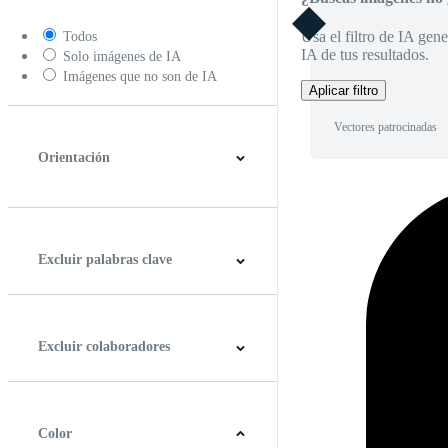
Usa el filtro de IA gene
Todos
IA de tus resultados.
Solo imágenes de IA
Imágenes que no son de IA
Aplicar filtro
Vectores patrocinadas
Orientación
Horizontal
Vertical
Cuadrado
Panorámico
Excluir palabras clave
Excluir colaboradores
Color