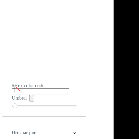
#Hex color code
Umbral
Ordenar por