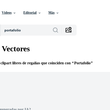
Vídeos
Editorial
Más
 Vectores
 clipart libres de regalías que coinciden con
Portafolio
 generadas por IA?