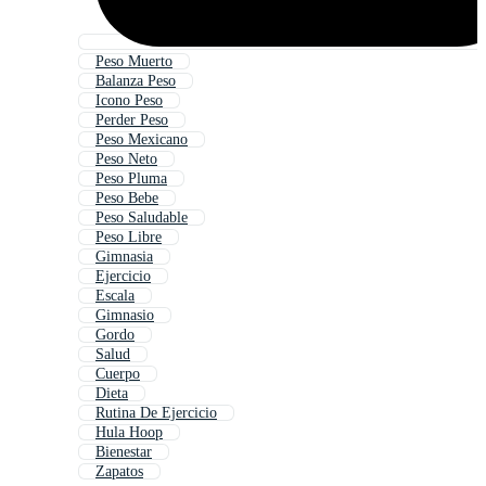
Peso Muerto
Balanza Peso
Icono Peso
Perder Peso
Peso Mexicano
Peso Neto
Peso Pluma
Peso Bebe
Peso Saludable
Peso Libre
Gimnasia
Ejercicio
Escala
Gimnasio
Gordo
Salud
Cuerpo
Dieta
Rutina De Ejercicio
Hula Hoop
Bienestar
Zapatos