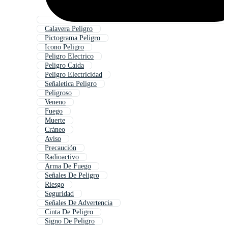
Calavera Peligro
Pictograma Peligro
Icono Peligro
Peligro Electrico
Peligro Caida
Peligro Electricidad
Señaletica Peligro
Peligroso
Veneno
Fuego
Muerte
Cráneo
Aviso
Precaución
Radioactivo
Arma De Fuego
Señales De Peligro
Riesgo
Seguridad
Señales De Advertencia
Cinta De Peligro
Signo De Peligro