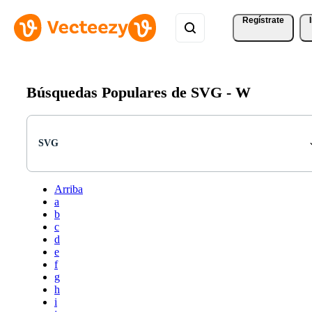
Regístrate
Búsquedas Populares de SVG -
W
SVG
Arriba
a
b
c
d
e
f
g
h
i