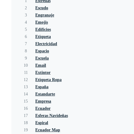
1
Estrellas
2
Escudo
3
Engranaje
4
Emojis
5
Edificios
6
Etiqueta
7
Electricidad
8
Espacio
9
Escuela
10
Email
11
Extintor
12
Etiqueta Ropa
13
España
14
Estandarte
15
Empresa
16
Ecuador
17
Esferas Navideñas
18
Espiral
19
Ecuador Map