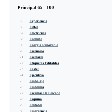
Principal 65 - 100
65
Experiencia
66
Eiffel
67
Electricista
68
Enchufe
69
Energia Renovable
70
Escenario
71
Escolares
72
Etiquetas Editables
73
Easter
74
Ejecutivo
75
Embalaje
76
Emblema
77
Escamas De Pescado
78
Esquina
79
Editable
80
Emergencia