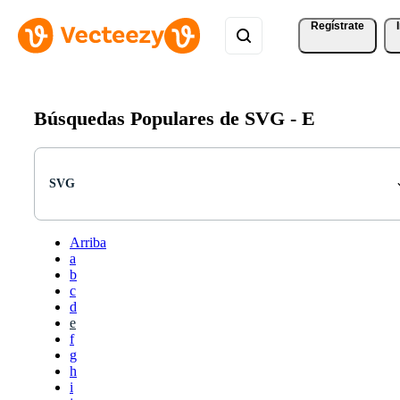
Regístrate
Búsquedas Populares de SVG -
E
SVG
Arriba
a
b
c
d
e
f
g
h
i