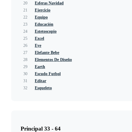
20
Esferas Navidad
21
Ejercicio
22
Equipo
23
Educación
24
Estetoscopio
25
Excel
26
Eye
27
Elefante Bebe
28
Elementos De Diseño
29
Earth
30
Escudo Futbol
31
Editar
32
Esqueleto
Principal 33 - 64