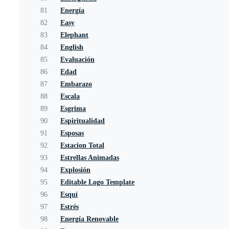
81
Energía
82
Easy
83
Elephant
84
English
85
Evaluación
86
Edad
87
Embarazo
88
Escala
89
Esgrima
90
Espiritualidad
91
Esposas
92
Estacion Total
93
Estrellas Animadas
94
Explosión
95
Editable Logo Template
96
Esquí
97
Estrés
98
Energía Renovable