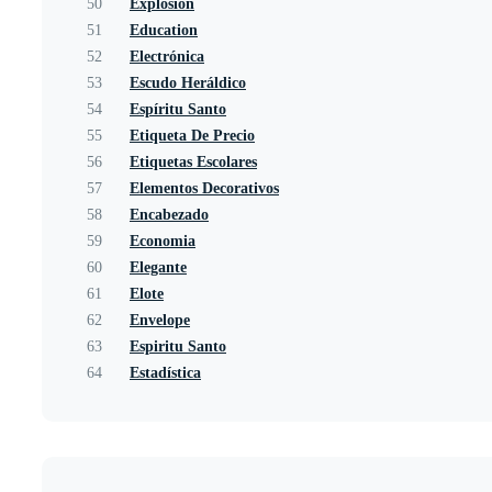
50
Explosion
51
Education
52
Electrónica
53
Escudo Heráldico
54
Espíritu Santo
55
Etiqueta De Precio
56
Etiquetas Escolares
57
Elementos Decorativos
58
Encabezado
59
Economia
60
Elegante
61
Elote
62
Envelope
63
Espiritu Santo
64
Estadística