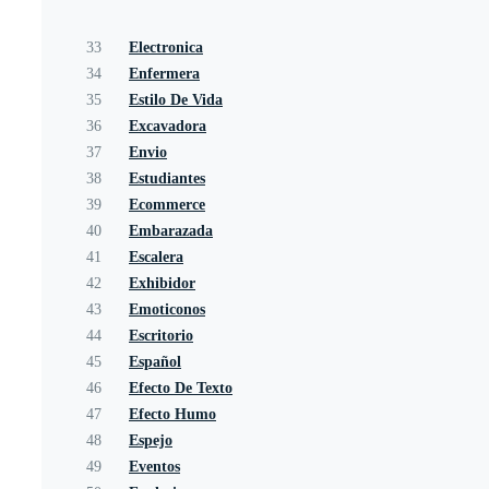
33
Electronica
34
Enfermera
35
Estilo De Vida
36
Excavadora
37
Envio
38
Estudiantes
39
Ecommerce
40
Embarazada
41
Escalera
42
Exhibidor
43
Emoticonos
44
Escritorio
45
Español
46
Efecto De Texto
47
Efecto Humo
48
Espejo
49
Eventos