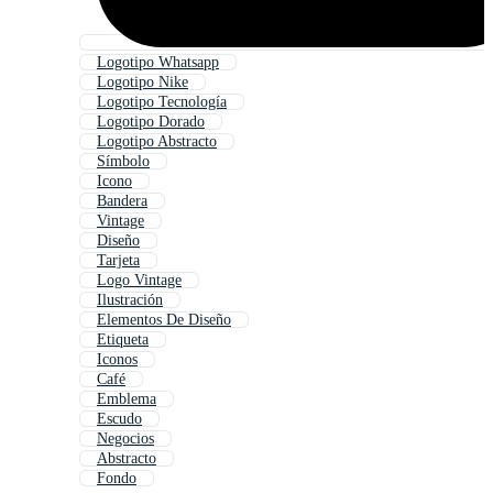
Logotipo Whatsapp
Logotipo Nike
Logotipo Tecnología
Logotipo Dorado
Logotipo Abstracto
Símbolo
Icono
Bandera
Vintage
Diseño
Tarjeta
Logo Vintage
Ilustración
Elementos De Diseño
Etiqueta
Iconos
Café
Emblema
Escudo
Negocios
Abstracto
Fondo