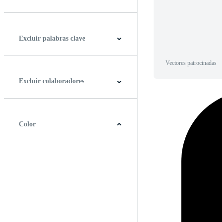
Horizontal
Vertical
Cuadrado
Panorámico
Excluir palabras clave
Vectores patrocinadas
Excluir colaboradores
Color