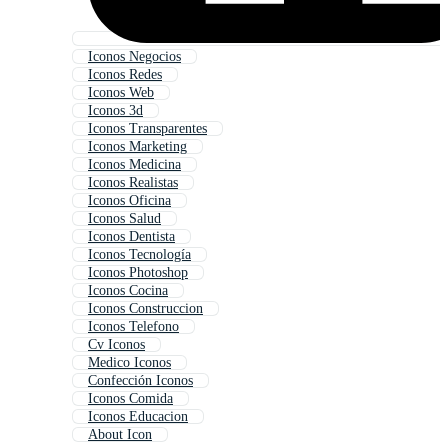
Iconos Negocios
Iconos Redes
Iconos Web
Iconos 3d
Iconos Transparentes
Iconos Marketing
Iconos Medicina
Iconos Realistas
Iconos Oficina
Iconos Salud
Iconos Dentista
Iconos Tecnología
Iconos Photoshop
Iconos Cocina
Iconos Construccion
Iconos Telefono
Cv Iconos
Medico Iconos
Confección Iconos
Iconos Comida
Iconos Educacion
About Icon