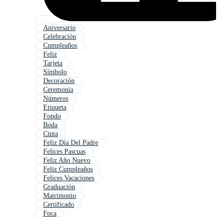
Aniversario
Celebración
Cumpleaños
Feliz
Tarjeta
Símbolo
Decoración
Ceremonia
Números
Etiqueta
Fondo
Boda
Cinta
Feliz Día Del Padre
Felices Pascuas
Feliz Año Nuevo
Feliz Cumpleaños
Felices Vacaciones
Graduación
Matrimonio
Certificado
Foca