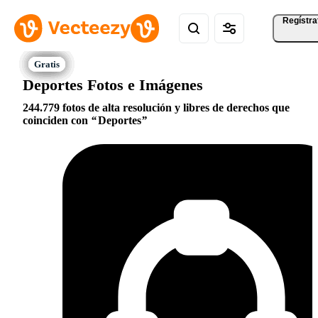
Regístra
Deportes Fotos e Imágenes
244.779 fotos de alta resolución y libres de derechos que
coinciden con
Deportes