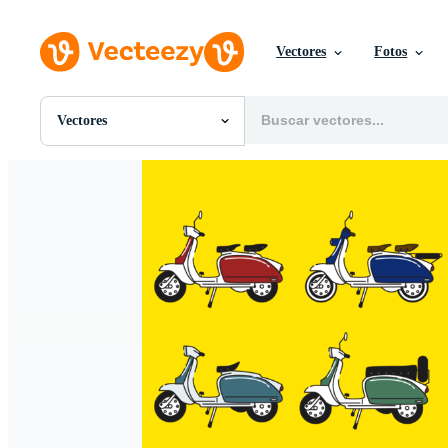
Vectores
Fotos
Vectores
Todas Imágenes
Fotos
PNGs
PSDs
SVGs
Plantillas
Vectores
Videos
Gráficos en Movimiento
Imágenes Editoriales
Eventos Editoriales