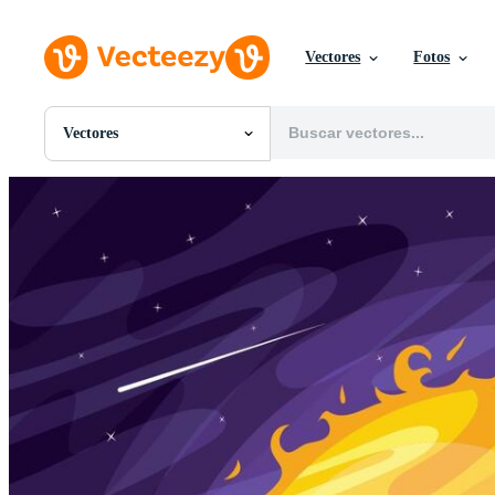
Vectores
Fotos
Vectores
Todas Imágenes
Fotos
PNGs
PSDs
SVGs
Plantillas
Vectores
Videos
Gráficos en Movimiento
Imágenes Editoriales
Eventos Editoriales