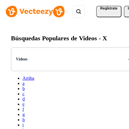
Regístrate
Búsquedas Populares de Videos -
X
Vídeos
Arriba
a
b
c
d
e
f
g
h
i