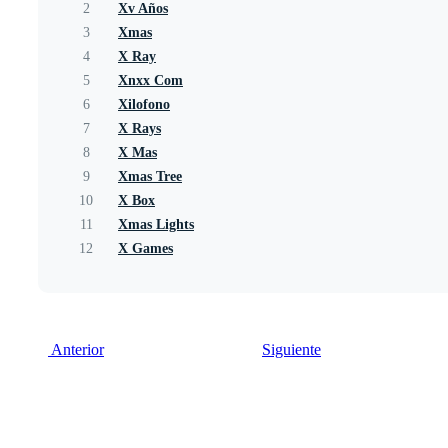
2
Xv Años
3
Xmas
4
X Ray
5
Xnxx Com
6
Xilofono
7
X Rays
8
X Mas
9
Xmas Tree
10
X Box
11
Xmas Lights
12
X Games
Anterior
Siguiente