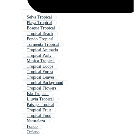
Selva Tropical
Playa Tropical
Bosque Tropical
Tropical Beach
Fondo Tropical
Tormenta Tropical
Tropical Animado
Tropical Party
Musica Tropical
Tropical Loops
Tropical Forest
Tropical Leaves
Tropical Background
Tropical Flowers
Isla Tropical
Lluvia Tropical
Paisaje Tropical
Tropical Fruit
Tropical Food
Naturaleza
Fondo
Océano