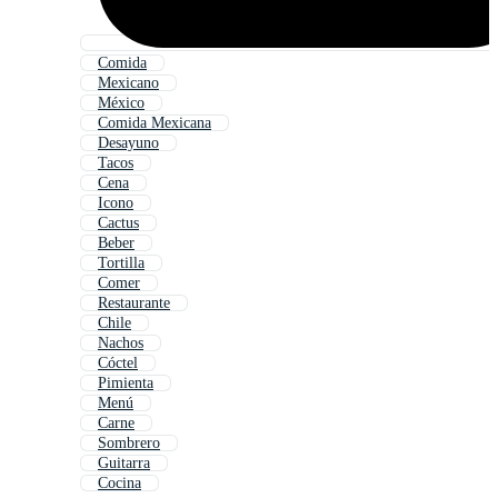
Comida
Mexicano
México
Comida Mexicana
Desayuno
Tacos
Cena
Icono
Cactus
Beber
Tortilla
Comer
Restaurante
Chile
Nachos
Cóctel
Pimienta
Menú
Carne
Sombrero
Guitarra
Cocina