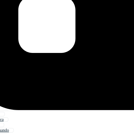
ra
nando