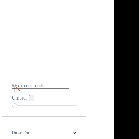
#Hex color code
Umbral
Duración