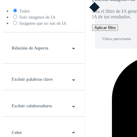
Usa el filtro de IA gene
Todos
IA de tus resultados.
Solo imágenes de IA
Imágenes que no son de IA
Aplicar filtro
Videos patrocinadas
Relación de Aspecto
4:3
5:4
16:9
256:135
Cuadrado
Vertical
Excluir palabras clave
Excluir colaboradores
Color