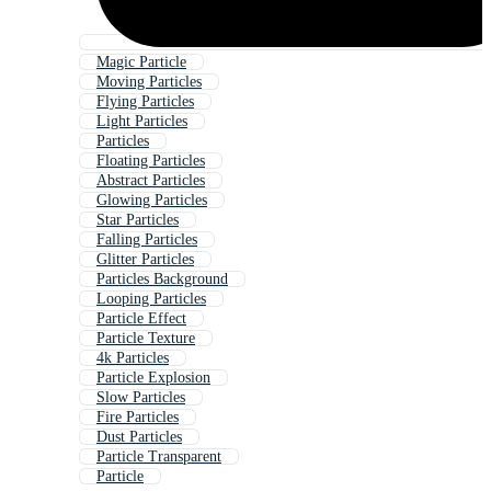
Magic Particle
Moving Particles
Flying Particles
Light Particles
Particles
Floating Particles
Abstract Particles
Glowing Particles
Star Particles
Falling Particles
Glitter Particles
Particles Background
Looping Particles
Particle Effect
Particle Texture
4k Particles
Particle Explosion
Slow Particles
Fire Particles
Dust Particles
Particle Transparent
Particle