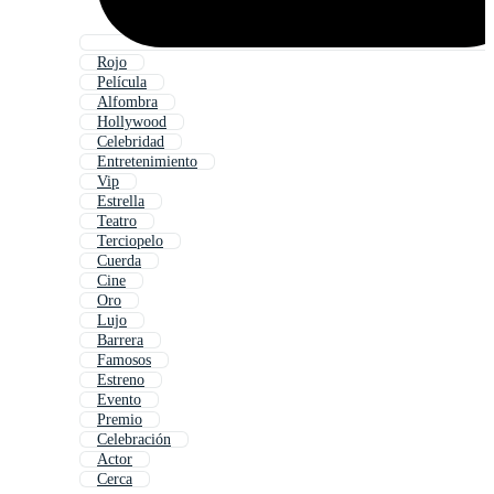
Rojo
Película
Alfombra
Hollywood
Celebridad
Entretenimiento
Vip
Estrella
Teatro
Terciopelo
Cuerda
Cine
Oro
Lujo
Barrera
Famosos
Estreno
Evento
Premio
Celebración
Actor
Cerca